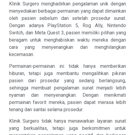
Klinik Surgero menghadirkan pengalaman unik dengan
menyediakan berbagai permainan yang dapat dimainkan
oleh pasien sebelum dan setelah prosedur sunat.
Dengan adanya PlayStation 5, Rog Ally, Nintendo
Switch, dan Meta Quest 3, pasien memiliki pilihan yang
beragam untuk menghabiskan waktu mereka dengan
cara yang menyenangkan dan menghilangkan
kecemasan.
Permainan-permainan ini tidak hanya memberikan
hiburan, tetapi juga membantu mengalihkan pikiran
pasien dari prosedur yang sedang berlangsung,
sehingga membuat pengalaman sunat menjadi lebih
nyaman dan menyenangkan. Dengan menikmati
permainan favorit mereka, pasien dapat merasa lebih
tenang dan santai selama prosedur.
Klinik Surgero tidak hanya menawarkan layanan sunat
yang berkualitas, tetapi juga berkomitmen untuk