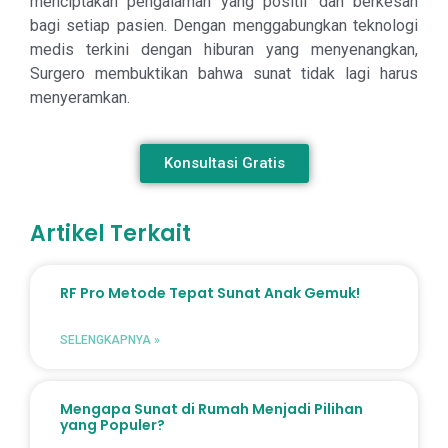
menciptakan pengalaman yang positif dan berkesan
bagi setiap pasien. Dengan menggabungkan teknologi
medis terkini dengan hiburan yang menyenangkan,
Surgero membuktikan bahwa sunat tidak lagi harus
menyeramkan.
Konsultasi Gratis
Artikel Terkait
RF Pro Metode Tepat Sunat Anak Gemuk!
SELENGKAPNYA »
Mengapa Sunat di Rumah Menjadi Pilihan
yang Populer?