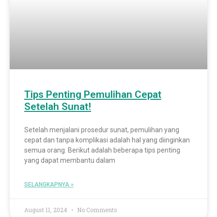
Tips Penting Pemulihan Cepat
Setelah Sunat!
Setelah menjalani prosedur sunat, pemulihan yang
cepat dan tanpa komplikasi adalah hal yang diinginkan
semua orang. Berikut adalah beberapa tips penting
yang dapat membantu dalam
SELANGKAPNYA »
August 11, 2024
No Comments