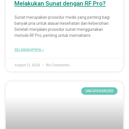
Melakukan Sunat dengan RF Pro?
Sunat merupakan prosedur medis yang penting bagi
banyak pria untuk alasan kesehatan dan kebersihan.
Setelah menjalani prosedur sunat menggunakan
metode RF Pro, penting untuk memahami
SELANGKAPNYA »
August 11, 2024
No Comments
UNCATEGORIZED