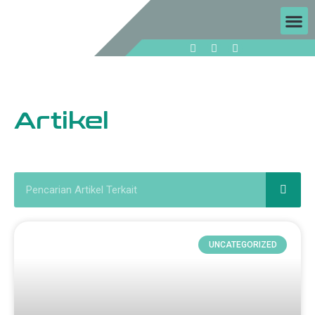
Artikel
UNCATEGORIZED