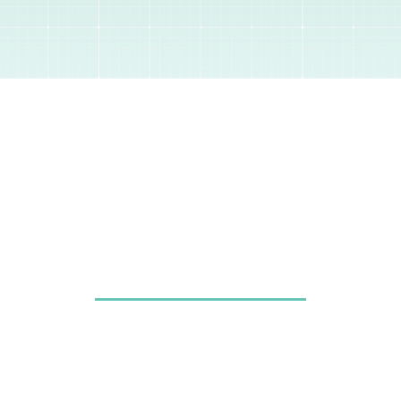
Tentang Kami
Panduan Tulisan
Privacy & Policy
Disclaimer
Hubungi Kami
2023 sunatsurgero.com, PT. Surgero Karaja Global. All right reserved