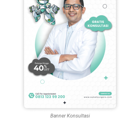
Banner Konsultasi