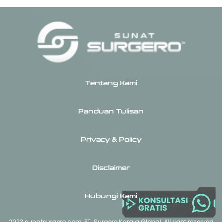
Tentang Kami
Panduan Tulisan
Privacy & Policy
Disclaimer
Hubungi Kami
2023 sunatsurgero.com, PT. Surgero Karaja Global. All right reserved