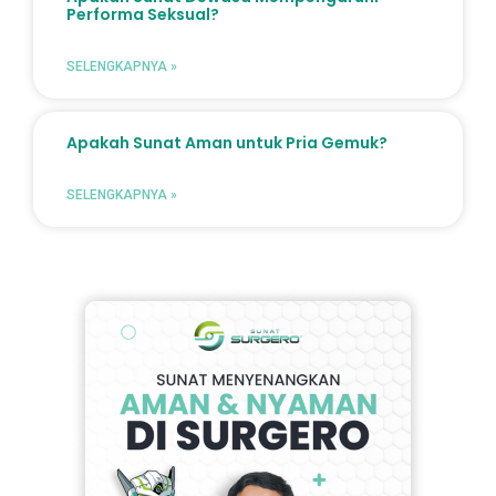
Performa Seksual?
SELENGKAPNYA »
Apakah Sunat Aman untuk Pria Gemuk?
SELENGKAPNYA »