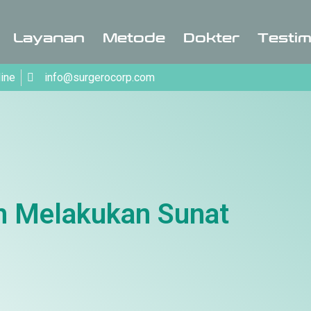
Layanan
Metode
Dokter
Testim
line
info@surgerocorp.com
n Melakukan Sunat